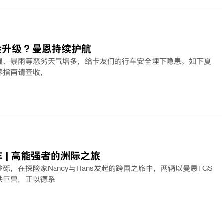
验升级？曼恩持续护航
温、暴雨等恶劣天气增多，给卡友们的行车安全埋下隐患。如下夏
养指南请查收，
车 | 高能强者的洲际之旅
砾，在探险家Nancy与Hans发起的跨国之旅中，两辆以曼恩TGS
铁巨兽，正以德系