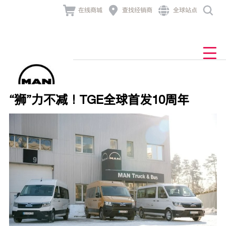




在线商城
查找经销商
全球站点
产品与业务解决方案
发动机及组件
业务解决方案
经销商网络
售后与服务
新闻与活动
MAN TGL
产品中心
关于曼恩
产品中心
查找经销商
底盘
售后服务
公司新闻
公司介绍
车联网
道路
MAN TGM

业务解决方案
发动机及组件
车主故事
品牌历史
非道路
TCO
MAN TGS
牵引车
技术大讲堂
金融服务
行为准则
零配件
发电
“狮”力不减！TGE全球首发10周年
联系我们
组件