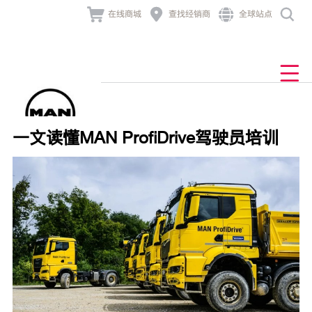




在线商城
查找经销商
全球站点
产品与业务解决方案
发动机及组件
业务解决方案
经销商网络
售后与服务
新闻与活动
MAN TGL
产品中心
关于曼恩
产品中心
查找经销商
底盘
售后服务
公司新闻
公司介绍
车联网
道路
MAN TGM

业务解决方案
发动机及组件
车主故事
品牌历史
非道路
TCO
MAN TGS
牵引车
技术大讲堂
金融服务
行为准则
零配件
发电
一文读懂MAN ProfiDrive驾驶员培训
联系我们
组件