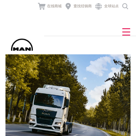




在线商城
查找经销商
全球站点
产品与业务解决方案
发动机及组件
业务解决方案
经销商网络
售后与服务
新闻与活动
MAN TGL
产品中心
关于曼恩
产品中心
查找经销商
底盘
售后服务
公司新闻
公司介绍
车联网
道路
MAN TGM

业务解决方案
发动机及组件
车主故事
品牌历史
非道路
TCO
MAN TGS
牵引车
技术大讲堂
金融服务
行为准则
零配件
发电
联系我们
组件