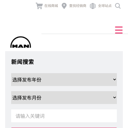




在线商城
查找经销商
全球站点
产品与业务解决方案
发动机及组件
业务解决方案
经销商网络
售后与服务
新闻与活动
MAN TGL
产品中心
关于曼恩
产品中心
查找经销商
底盘
售后服务
公司新闻
公司介绍
车联网
道路
MAN TGM

业务解决方案
发动机及组件
车主故事
品牌历史
非道路
TCO
MAN TGS
牵引车
技术大讲堂
金融服务
行为准则
零配件
发电
新闻搜索
联系我们
组件