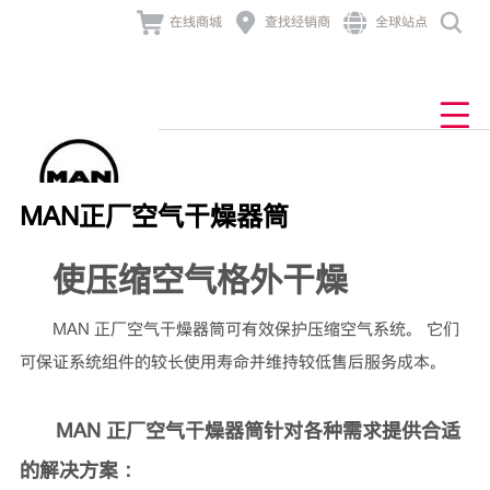




在线商城
查找经销商
全球站点
产品与业务解决方案
发动机及组件
业务解决方案
经销商网络
售后与服务
新闻与活动
MAN TGL
产品中心
关于曼恩
产品中心
查找经销商
底盘
售后服务
公司新闻
公司介绍
车联网
道路
MAN TGM

业务解决方案
发动机及组件
车主故事
品牌历史
非道路
TCO
MAN TGS
牵引车
技术大讲堂
金融服务
行为准则
零配件
发电
MAN正厂空气干燥器筒
联系我们
组件
使压缩空气格外干燥
MAN 正厂空气干燥器筒可有效保护压缩空气系统。 它们
可保证系统组件的较长使用寿命并维持较低售后服务成本。
MAN 正厂空气干燥器筒针对各种需求提供合适
的解决方案：