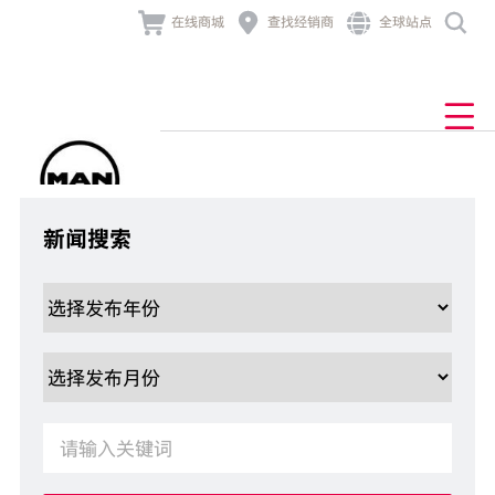




在线商城
查找经销商
全球站点
产品与业务解决方案
发动机及组件
业务解决方案
经销商网络
售后与服务
新闻与活动
MAN TGL
产品中心
关于曼恩
产品中心
查找经销商
底盘
售后服务
公司新闻
公司介绍
车联网
道路
MAN TGM

业务解决方案
发动机及组件
车主故事
品牌历史
非道路
TCO
MAN TGS
牵引车
技术大讲堂
金融服务
行为准则
零配件
发电
新闻搜索
联系我们
组件