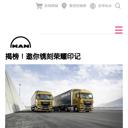




在线商城
查找经销商
全球站点
产品与业务解决方案
发动机及组件
业务解决方案
经销商网络
售后与服务
新闻与活动
MAN TGL
产品中心
关于曼恩
产品中心
查找经销商
底盘
售后服务
公司新闻
公司介绍
车联网
道路
MAN TGM

业务解决方案
发动机及组件
车主故事
品牌历史
非道路
TCO
MAN TGS
牵引车
技术大讲堂
金融服务
行为准则
零配件
发电
揭榜！邀你镌刻荣耀印记
联系我们
组件